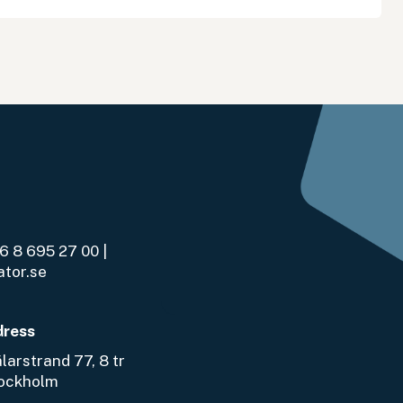
6 8 695 27 00
|
ator.se
dress
arstrand 77, 8 tr
tockholm