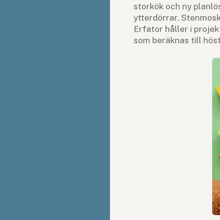
storkök och ny planlö
ytterdörrar. Stenmosk
Erfator håller i proje
som beräknas till hös