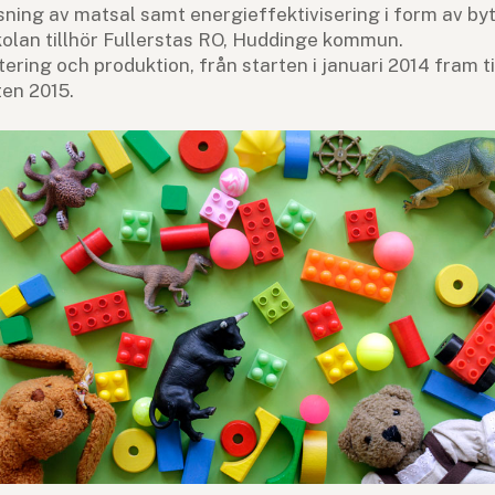
sning av matsal samt energieffektivisering i form av by
olan tillhör Fullerstas RO, Huddinge kommun.
ktering och produktion, från starten i januari 2014 fram t
ten 2015.