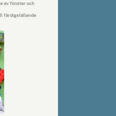
te av fönster och
ill färdigställande