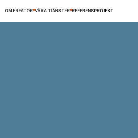
OM ERFATOR
VÅRA TJÄNSTER
REFERENSPROJEKT
nplansbyggnad i tegel från 1970-talet med cirka
na F-3.