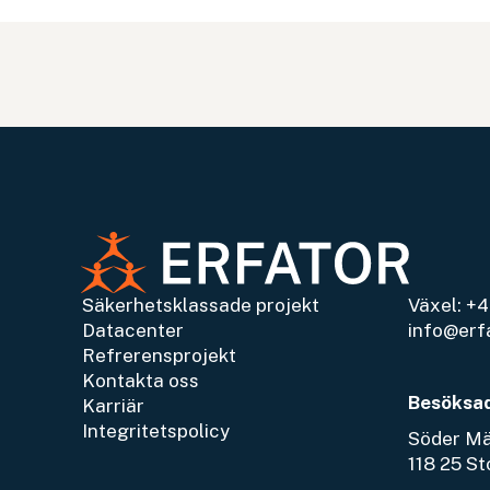
Säkerhetsklassade projekt
Växel:
+4
Datacenter
info@erf
Refrerensprojekt
Kontakta oss
Besöksa
Karriär
Integritetspolicy
Söder Mäl
118 25 S