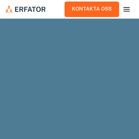
KONTAKTA OSS
KONTAKTA OSS
I januari 2021 öppnar en ny nordisk
mötesplats upp i anslutning Arlanda och i
det stadsutvecklingsområde som kommer
att bli Sveriges första flygplansstad –
Airport City Stockholm.
Kund
Arlandastad Holding AB
Projektid
2019 – pågående
Vårt uppdrag
Projektledning