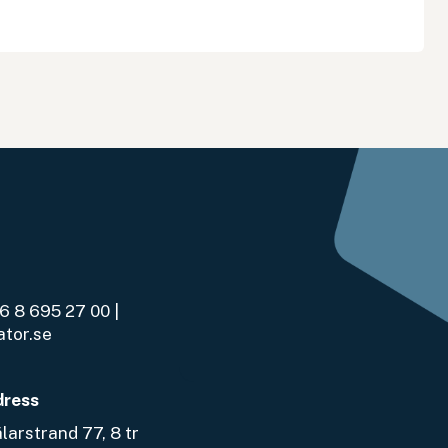
6 8 695 27 00
|
ator.se
dress
arstrand 77, 8 tr