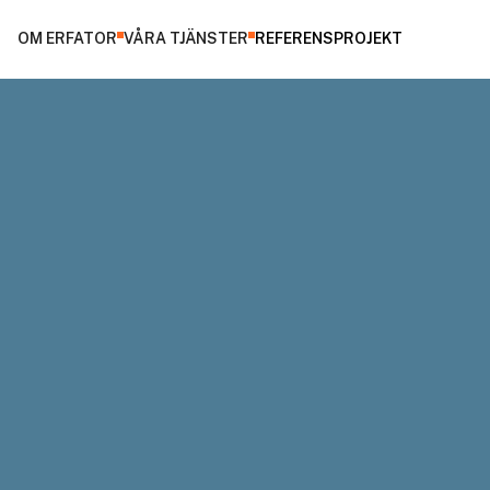
OM ERFATOR
VÅRA TJÄNSTER
REFERENSPROJEKT
reatment AB uppför en processanläggning för
nbrytande tekniken Ash2Salt.