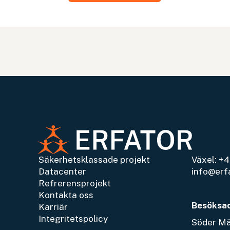
KONTAKTA OSS
Säkerhetsklassade projekt
Växel:
+4
Datacenter
info@erf
Refrerensprojekt
Kontakta oss
Besöksa
Karriär
Integritetspolicy
Söder Mäl