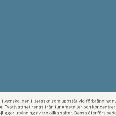
 flygaska, den filteraska som uppstår vid förbränning av
ng. Tvättvattnet renas från tungmetaller och koncentr
jliggör utvinning av tre olika salter. Dessa återförs seda