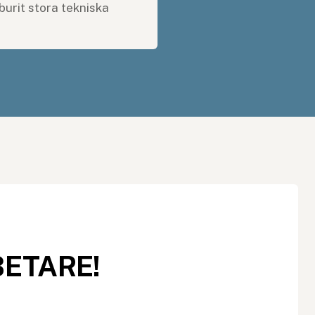
burit stora tekniska
BETARE!