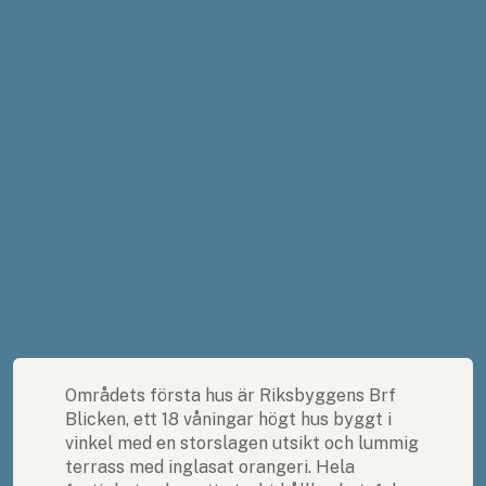
Kvalitet-, miljö- och arbetsmiljösamordning
Investering
200 Mkr
Områdets första hus är Riksbyggens Brf
Blicken, ett 18 våningar högt hus byggt i
vinkel med en storslagen utsikt och lummig
terrass med inglasat orangeri. Hela