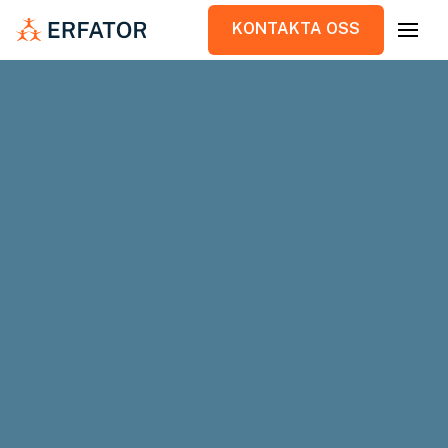
KONTAKTA OSS
KONTAKTA OSS
Vid området intill Handenterminalen i
Stockholm växer Nya Haningeterrassen
fram till en levande stadsdel med ca 600
bostäder, biograf, butiker, restauranger,
ett specialistsjukhus och en ny modern
bussterminal.
Kund
Strabag | Riksbyggen
Projektid
2017-2018
Vårt uppdrag