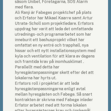
såsom Unibet, Företagarna, SOS Alarm
med flera.
Ali Ranji är Fabeges projektchef på plats
och Erfator har Mikael Kaarre samt Artur
Utrata- Scholl som projektledare. Erfators
uppdrag har varit att leda det omfattande
utrednings- och programarbetet som har
inneburit ett bashusprojekt vilket har
omfattat en ny entré och trapphall, nya
hissar och ett nytt installationssystem med
kyla och ventilation för att klara av dagens
och framtida krav på inomhusklimat .
Parallellt med detta har
hyresgästanpassningar skett efter det att
lokalerna har hyrts ut.
Erfators roll i projektet är att leda
hyresgästanpassningarna enligt avtal
mellan hyresgästen och Fabege. Så snart
kontrakten är skrivna med Fabege inleder
Erfator arbetet med att forma lokalen
efter hyresgästernas krav och önskemål.