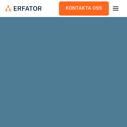
KONTAKTA OSS
KONTAKTA OSS
Erfator stod för projekteringsledning och
projektledning när Fabege byggde om 16
000 kvm till kontor och hyresrätter.
Kund
Fabege